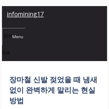
컨
infomining17
텐
츠
로
건
Menu
너
뛰
기
장마철 신발 젖었을 때 냄새
없이 완벽하게 말리는 현실
방법