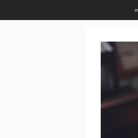
컨
i
텐
츠
로
건
너
뛰
기