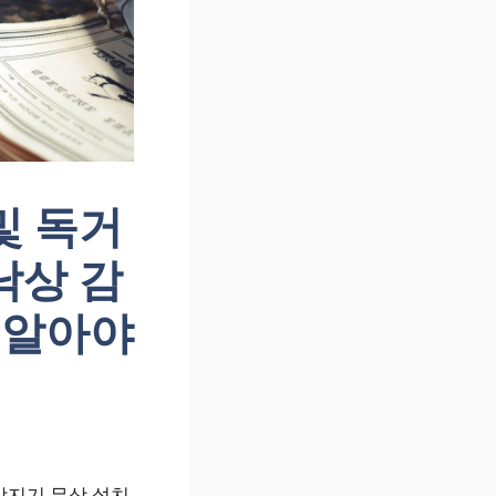
및 독거
낙상 감
 알아야
감지기 무상 설치